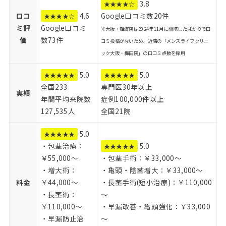
3.8
★★★★☆
口コ
4.6
Google口コミ数20件
★★★★☆
ミ評
Google口コミ
※大阪・難波院は2024年11月に開院したばかりで口
価
数73件
コミ投稿がないため、近隣の「メンズライフクリニ
ック大阪・梅田院」の口コミ点数を採用
5.0
5.0
★★★★★
★★★★★
全国233
専門医30年以上
実績
年間平均来院数
症例100,000件以上
127,535人
全国21院
5.0
★★★★★
・包茎治療：
5.0
★★★★★
￥55,000～
・包茎手術：￥33,000～
・増大術：
・亀頭・陰茎増大：￥33,000～
料金
￥44,000～
・長茎手術(短小治療)：￥110,000
・長茎術：
～
￥110,000～
・早漏改善・亀頭強化：￥33,000
・早漏防止治
～