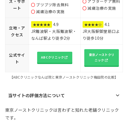
ス・サポ
アフターケア無料
ブツブツ除去無料
ート
減痛治療の実施
減痛治療の実施
4.9
4.1
★★★★★
★★★★☆
立地・ア
JR難波駅・大阪難波駅・
JR大阪駅御堂筋口よ
クセス
なんば駅より徒歩2分
り徒歩10分
公式サイ
東京ノーストクリ
ABCクリニック
ニック
ト
【ABCクリニックなんば院と東京ノーストクリニック梅田院の比較】
当サイトの評価方法について
東京ノーストクリニックは言わずと知れた老舗クリニック
です。