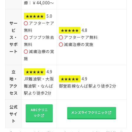
療：￥44,000～
5.0
★★★★★
サー
アフターケア
ビ
無料
4.8
★★★★★
ス・
ブツブツ除去
アフターケア無料
サポ
無料
減痛治療の実施
ート
減痛治療の実
施
立
4.9
★★★★★
地・
JR難波駅・大阪
4.9
★★★★★
アク
難波駅・なんば
御堂筋線なんば駅より徒歩2分
セス
駅より徒歩2分
公式
ABCクリニ
メンズライフクリニック
サイ
ック
ト