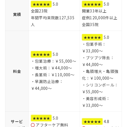
5.0
5.0
★★★★★
★★★★★
全国23院
開業33年以上
実績
年間平均来院数127,535
症例120,000件以上
人
全国35院
5.0
★★★★★
・包茎手術：
￥33,000～
5.0
★★★★★
・ブツブツ除去：
・包茎治療：￥55,000～
￥44,000～
・増大術：￥44,000～
料金
・亀頭増大・亀頭強
・長茎術：￥110,000～
化：￥100,000～
・早漏防止治療：
・シリコンボール：
￥44,000～
￥55,000～
・美容形成術：
￥33,000～
5.0
★★★★★
サービ
4.8
★★★★★
アフターケア無料