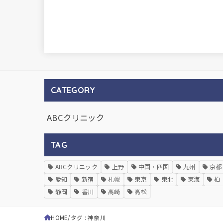
CATEGORY
ABCクリニック
TAG
ABCクリニック
上野
中国・四国
九州
京都
愛知
新宿
札幌
東京
東北
東海
柏
静岡
香川
高崎
高松
HOME
タグ : 神奈川