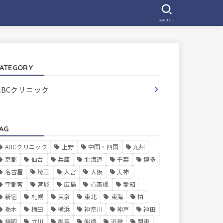
SEARCH
ATEGORY
ABCクリニック
AG
ABCクリニック
上野
中国・四国
九州
京都
仙台
兵庫
北海道
千葉
博多
名古屋
埼玉
大宮
大阪
天神
宇都宮
宮城
広島
心斎橋
愛知
新宿
札幌
東京
東北
東海
柏
栃木
梅田
横浜
神奈川
神戸
神田
福岡
立川
群馬
船橋
近畿
関東