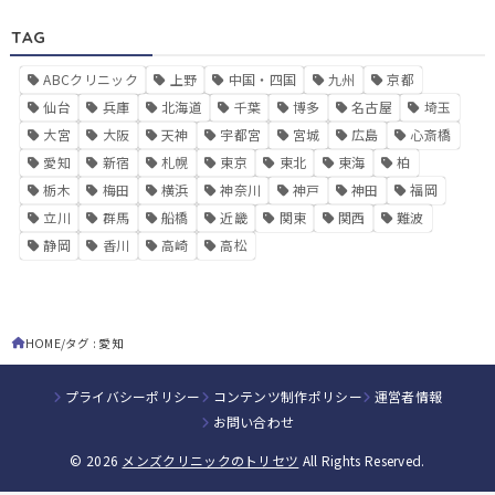
TAG
ABCクリニック
上野
中国・四国
九州
京都
仙台
兵庫
北海道
千葉
博多
名古屋
埼玉
大宮
大阪
天神
宇都宮
宮城
広島
心斎橋
愛知
新宿
札幌
東京
東北
東海
柏
栃木
梅田
横浜
神奈川
神戸
神田
福岡
立川
群馬
船橋
近畿
関東
関西
難波
静岡
香川
高崎
高松
HOME
タグ : 愛知
プライバシーポリシー
コンテンツ制作ポリシー
運営者情報
お問い合わせ
© 2026
メンズクリニックのトリセツ
All Rights Reserved.